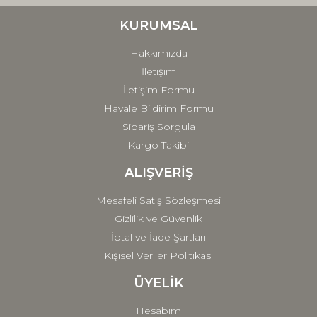
Ürün bilgilerinde hatalar bulunuyor.
Ürün fiyatı diğer sitelerden daha pahalı.
KURUMSAL
Bu ürüne benzer farklı alternatifler olmalı.
Hakkımızda
İletişim
İletişim Formu
Havale Bildirim Formu
Sipariş Sorgula
Gönder
Kargo Takibi
ALIŞVERİŞ
Mesafeli Satış Sözleşmesi
Gizlilik ve Güvenlik
İptal ve İade Şartları
Kişisel Veriler Politikası
ÜYELİK
Hesabım