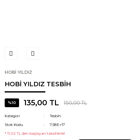
HOBİ YILDIZ
HOBİ YILDIZ TESBİH
135,00 TL
150,00 TL
%10
Kategori
Tesbih
Stok Kodu
7,58E+17
* 11,02 TL den başlayan taksitlerle!