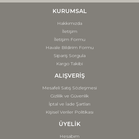
Ürün bilgilerinde hatalar bulunuyor.
Ürün fiyatı diğer sitelerden daha pahalı.
KURUMSAL
Bu ürüne benzer farklı alternatifler olmalı.
Hakkımızda
İletişim
İletişim Formu
Havale Bildirim Formu
Sipariş Sorgula
Gönder
Kargo Takibi
ALIŞVERİŞ
Mesafeli Satış Sözleşmesi
Gizlilik ve Güvenlik
İptal ve İade Şartları
Kişisel Veriler Politikası
ÜYELİK
Hesabım