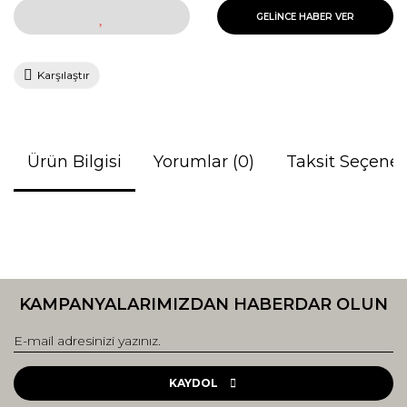
GELİNCE HABER VER
Karşılaştır
Ürün Bilgisi
Yorumlar (0)
Taksit Seçenek
Bu ürünün fiyat bilgisi, resim, ürün açıklamalarında ve diğer
konularda yetersiz gördüğünüz noktaları öneri formunu
Bu ürüne ilk yorumu siz yapın!
kullanarak tarafımıza iletebilirsiniz.
KAMPANYALARIMIZDAN HABERDAR OLUN
Görüş ve önerileriniz için teşekkür ederiz.
Yorum Yaz
Ürün resmi kalitesiz, bozuk veya görüntülenemiyor.
Ürün açıklamasında eksik bilgiler bulunuyor.
KAYDOL