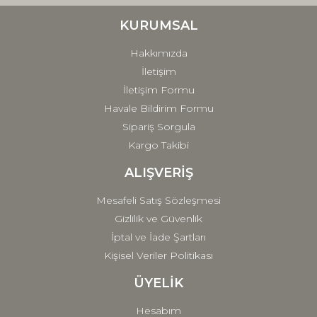
Ürün bilgilerinde hatalar bulunuyor.
Ürün fiyatı diğer sitelerden daha pahalı.
KURUMSAL
Bu ürüne benzer farklı alternatifler olmalı.
Hakkımızda
İletişim
İletişim Formu
Havale Bildirim Formu
Sipariş Sorgula
Gönder
Kargo Takibi
ALIŞVERİŞ
Mesafeli Satış Sözleşmesi
Gizlilik ve Güvenlik
İptal ve İade Şartları
Kişisel Veriler Politikası
ÜYELİK
Hesabım