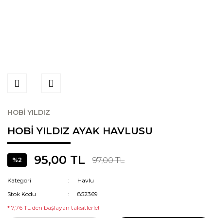
HOBİ YILDIZ
HOBİ YILDIZ AYAK HAVLUSU
95,00 TL
97,00 TL
%2
Kategori
Havlu
Stok Kodu
852369
* 7,76 TL den başlayan taksitlerle!