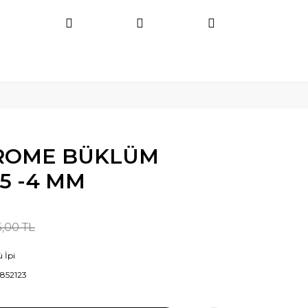
ROME BÜKLÜM
,5 -4 MM
5,00 TL
 İpi
852123