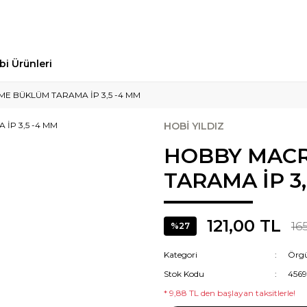
bi Ürünleri
 BÜKLÜM TARAMA İP 3,5 -4 MM
HOBİ YILDIZ
HOBBY MAC
TARAMA İP 3
121,00 TL
16
%27
Kategori
Örgü
Stok Kodu
4569
* 9,88 TL den başlayan taksitlerle!