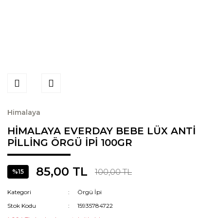
Himalaya
HİMALAYA EVERDAY BEBE LÜX ANTİ
PİLLİNG ÖRGÜ İPİ 100GR
85,00 TL
100,00 TL
%15
Kategori
Örgü İpi
Stok Kodu
15935784722