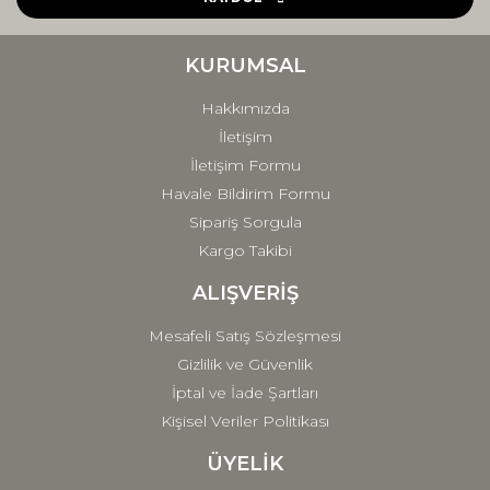
Ürün bilgilerinde hatalar bulunuyor.
Ürün fiyatı diğer sitelerden daha pahalı.
KURUMSAL
Bu ürüne benzer farklı alternatifler olmalı.
Hakkımızda
İletişim
İletişim Formu
Havale Bildirim Formu
Sipariş Sorgula
Gönder
Kargo Takibi
ALIŞVERİŞ
Mesafeli Satış Sözleşmesi
Gizlilik ve Güvenlik
İptal ve İade Şartları
Kişisel Veriler Politikası
ÜYELİK