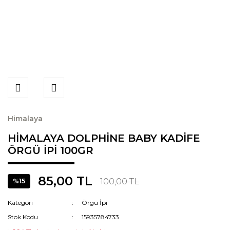
Himalaya
HİMALAYA DOLPHİNE BABY KADİFE
ÖRGÜ İPİ 100GR
85,00 TL
100,00 TL
%15
Kategori
Örgü İpi
Stok Kodu
15935784733