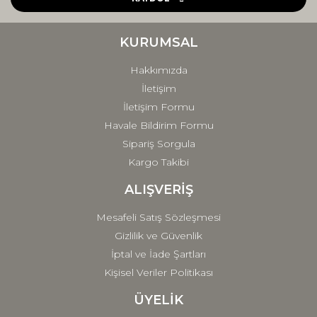
Ürün bilgilerinde hatalar bulunuyor.
Ürün fiyatı diğer sitelerden daha pahalı.
KURUMSAL
Bu ürüne benzer farklı alternatifler olmalı.
Hakkımızda
İletişim
İletişim Formu
Havale Bildirim Formu
Sipariş Sorgula
Gönder
Kargo Takibi
ALIŞVERİŞ
Mesafeli Satış Sözleşmesi
Gizlilik ve Güvenlik
İptal ve İade Şartları
Kişisel Veriler Politikası
ÜYELİK