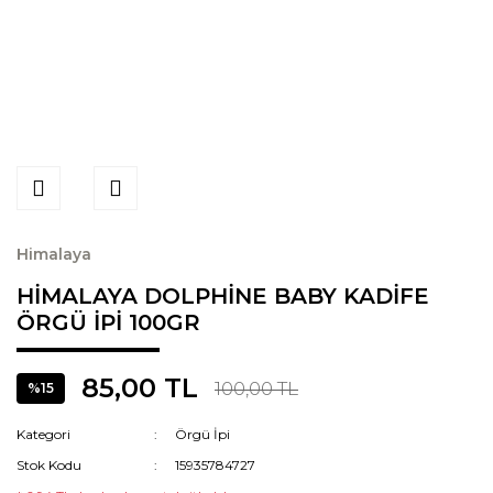
Himalaya
HİMALAYA DOLPHİNE BABY KADİFE
ÖRGÜ İPİ 100GR
85,00 TL
100,00 TL
%15
Kategori
Örgü İpi
Stok Kodu
15935784727