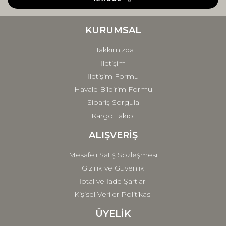
Ürün bilgilerinde hatalar bulunuyor.
Ürün fiyatı diğer sitelerden daha pahalı.
KURUMSAL
Bu ürüne benzer farklı alternatifler olmalı.
Hakkımızda
İletişim
İletişim Formu
Havale Bildirim Formu
Sipariş Sorgula
Gönder
Kargo Takibi
ALIŞVERİŞ
Mesafeli Satış Sözleşmesi
Gizlilik ve Güvenlik
İptal ve İade Şartları
Kişisel Veriler Politikası
ÜYELİK