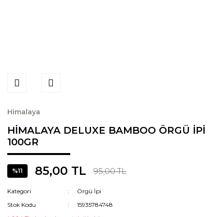
Himalaya
HİMALAYA DELUXE BAMBOO ÖRGÜ İPİ
100GR
85,00 TL
95,00 TL
%11
Kategori
Örgü İpi
Stok Kodu
15935784748