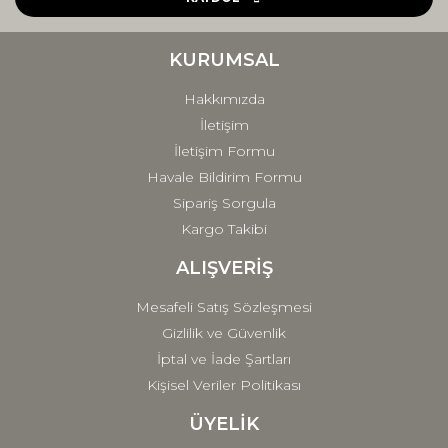
Ürün bilgilerinde hatalar bulunuyor.
Ürün fiyatı diğer sitelerden daha pahalı.
KURUMSAL
Bu ürüne benzer farklı alternatifler olmalı.
Hakkımızda
İletişim
İletişim Formu
Havale Bildirim Formu
Sipariş Sorgula
Gönder
Kargo Takibi
ALIŞVERİŞ
Mesafeli Satış Sözleşmesi
Gizlilik ve Güvenlik
İptal ve İade Şartları
Kişisel Veriler Politikası
ÜYELİK