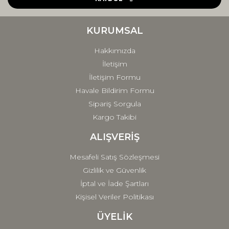
Ürün bilgilerinde hatalar bulunuyor.
Ürün fiyatı diğer sitelerden daha pahalı.
KURUMSAL
Bu ürüne benzer farklı alternatifler olmalı.
Hakkımızda
İletişim
İletişim Formu
Havale Bildirim Formu
Sipariş Sorgula
Gönder
Kargo Takibi
ALIŞVERİŞ
Mesafeli Satış Sözleşmesi
Gizlilik ve Güvenlik
İptal ve İade Şartları
Kişisel Veriler Politikası
ÜYELİK