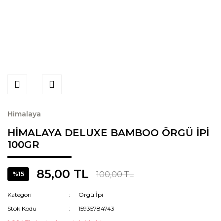
Himalaya
HİMALAYA DELUXE BAMBOO ÖRGÜ İPİ
100GR
85,00 TL
100,00 TL
%15
Kategori
Örgü İpi
Stok Kodu
15935784743