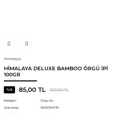
Himalaya
HİMALAYA DELUXE BAMBOO ÖRGÜ İPİ
100GR
85,00 TL
100,00 TL
%15
Kategori
Örgü İpi
Stok Kodu
15935784739