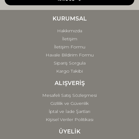
Ürün bilgilerinde hatalar bulunuyor.
Ürün fiyatı diğer sitelerden daha pahalı.
KURUMSAL
Bu ürüne benzer farklı alternatifler olmalı.
Hakkımızda
İletişim
İletişim Formu
Havale Bildirim Formu
Sipariş Sorgula
Gönder
Kargo Takibi
ALIŞVERİŞ
Mesafeli Satış Sözleşmesi
Gizlilik ve Güvenlik
İptal ve İade Şartları
Kişisel Veriler Politikası
ÜYELİK