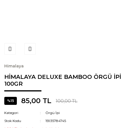
Himalaya
HİMALAYA DELUXE BAMBOO ÖRGÜ İPİ
100GR
85,00 TL
100,00 TL
%15
Kategori
Örgü İpi
Stok Kodu
15935784745