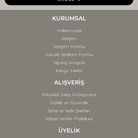
Ürün bilgilerinde hatalar bulunuyor.
Ürün fiyatı diğer sitelerden daha pahalı.
KURUMSAL
Bu ürüne benzer farklı alternatifler olmalı.
Hakkımızda
İletişim
İletişim Formu
Havale Bildirim Formu
Sipariş Sorgula
Gönder
Kargo Takibi
ALIŞVERİŞ
Mesafeli Satış Sözleşmesi
Gizlilik ve Güvenlik
İptal ve İade Şartları
Kişisel Veriler Politikası
ÜYELİK