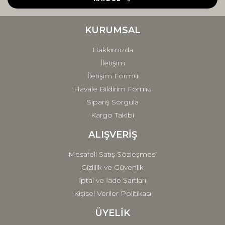
Ürün bilgilerinde hatalar bulunuyor.
Ürün fiyatı diğer sitelerden daha pahalı.
KURUMSAL
Bu ürüne benzer farklı alternatifler olmalı.
Hakkımızda
İletişim
İletişim Formu
Havale Bildirim Formu
Sipariş Sorgula
Gönder
Kargo Takibi
ALIŞVERİŞ
Mesafeli Satış Sözleşmesi
Gizlilik ve Güvenlik
İptal ve İade Şartları
Kişisel Veriler Politikası
ÜYELİK