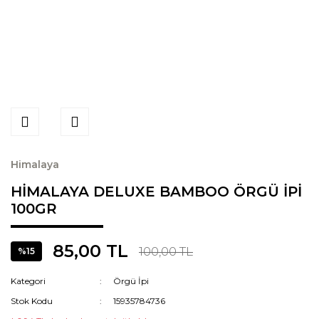
Himalaya
HİMALAYA DELUXE BAMBOO ÖRGÜ İPİ
100GR
85,00 TL
100,00 TL
%15
Kategori
Örgü İpi
Stok Kodu
15935784736