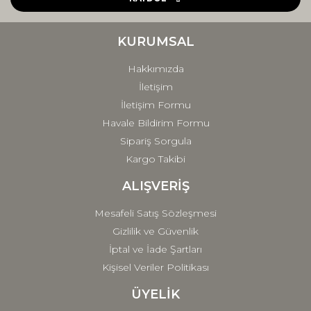
Ürün bilgilerinde hatalar bulunuyor.
Ürün fiyatı diğer sitelerden daha pahalı.
KURUMSAL
Bu ürüne benzer farklı alternatifler olmalı.
Hakkımızda
İletişim
İletişim Formu
Havale Bildirim Formu
Sipariş Sorgula
Gönder
Kargo Takibi
ALIŞVERİŞ
Mesafeli Satış Sözleşmesi
Gizlilik ve Güvenlik
İptal ve İade Şartları
Kişisel Veriler Politikası
ÜYELİK