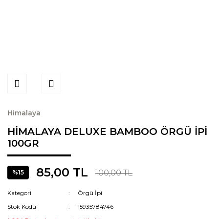
Himalaya
HİMALAYA DELUXE BAMBOO ÖRGÜ İPİ
100GR
85,00 TL
100,00 TL
%15
Kategori
Örgü İpi
Stok Kodu
15935784746