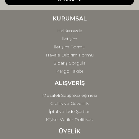
Ürün bilgilerinde hatalar bulunuyor.
Ürün fiyatı diğer sitelerden daha pahalı.
KURUMSAL
Bu ürüne benzer farklı alternatifler olmalı.
Hakkımızda
İletişim
İletişim Formu
Havale Bildirim Formu
Sipariş Sorgula
Gönder
Kargo Takibi
ALIŞVERİŞ
Mesafeli Satış Sözleşmesi
Gizlilik ve Güvenlik
İptal ve İade Şartları
Kişisel Veriler Politikası
ÜYELİK