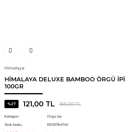
Himalaya
HİMALAYA DELUXE BAMBOO ÖRGÜ İPİ
100GR
121,00 TL
165,00 TL
%27
Kategori
Örgü İpi
Stok Kodu
15935784749