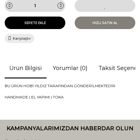
SEPETE EKLE
HIZLI SATIN AL
Karşılaştır
Ürün Bilgisi
Yorumlar (0)
Taksit Seçenek
BU ÜRÜN HOBİ YILDIZ TARAFINDAN GÖNDERİLMEKTEDİR
HANDMADE ( EL YAPIMI ) TOKA
Bu ürünün fiyat bilgisi, resim, ürün açıklamalarında ve diğer
konularda yetersiz gördüğünüz noktaları öneri formunu
Bu ürüne ilk yorumu siz yapın!
kullanarak tarafımıza iletebilirsiniz.
KAMPANYALARIMIZDAN HABERDAR OLUN
Görüş ve önerileriniz için teşekkür ederiz.