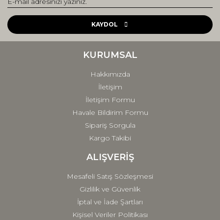
Yorum Yaz
Ürün resmi kalitesiz, bozuk veya görüntülenemiyor.
Ürün açıklamasında eksik bilgiler bulunuyor.
KAYDOL
Ürün bilgilerinde hatalar bulunuyor.
Ürün fiyatı diğer sitelerden daha pahalı.
KURUMSAL
Bu ürüne benzer farklı alternatifler olmalı.
Hakkımızda
İletişim
İletişim Formu
Havale Bildirim Formu
Sipariş Sorgula
Gönder
Kargo Takibi
ALIŞVERİŞ
Mesafeli Satış Sözleşmesi
Gizlilik ve Güvenlik
İptal ve İade Şartları
Kişisel Veriler Politikası