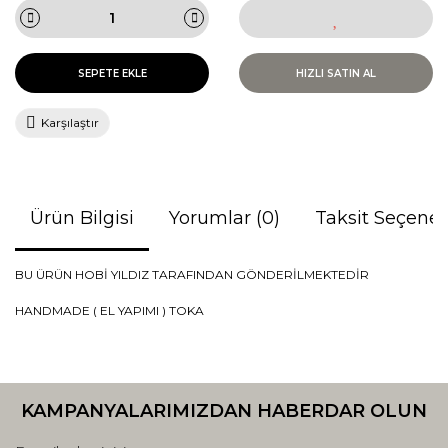
SEPETE EKLE
HIZLI SATIN AL
Karşılaştır
Ürün Bilgisi
Yorumlar (0)
Taksit Seçenek
BU ÜRÜN HOBİ YILDIZ TARAFINDAN GÖNDERİLMEKTEDİR
HANDMADE ( EL YAPIMI ) TOKA
Bu ürünün fiyat bilgisi, resim, ürün açıklamalarında ve diğer
konularda yetersiz gördüğünüz noktaları öneri formunu
Bu ürüne ilk yorumu siz yapın!
kullanarak tarafımıza iletebilirsiniz.
KAMPANYALARIMIZDAN HABERDAR OLUN
Görüş ve önerileriniz için teşekkür ederiz.