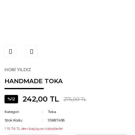
HOBİ YILDIZ
HANDMADE TOKA
242,00 TL
275,00 TL
%12
Kategori
Toka
Stok Kodu
95687458
* 19,76 TL den başlayan taksitlerle!