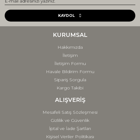
Yorum Yaz
Ürün resmi kalitesiz, bozuk veya görüntülenemiyor.
Ürün açıklamasında eksik bilgiler bulunuyor.
KAYDOL
Ürün bilgilerinde hatalar bulunuyor.
Ürün fiyatı diğer sitelerden daha pahalı.
KURUMSAL
Bu ürüne benzer farklı alternatifler olmalı.
Hakkımızda
İletişim
İletişim Formu
Havale Bildirim Formu
Sipariş Sorgula
Gönder
Kargo Takibi
ALIŞVERİŞ
Mesafeli Satış Sözleşmesi
Gizlilik ve Güvenlik
İptal ve İade Şartları
Kişisel Veriler Politikası