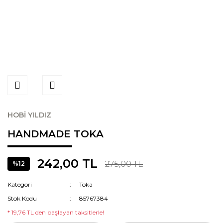
HOBİ YILDIZ
HANDMADE TOKA
242,00 TL
275,00 TL
%12
Kategori
Toka
Stok Kodu
85767384
* 19,76 TL den başlayan taksitlerle!