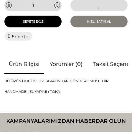
SEPETE EKLE
HIZLI SATIN AL
Karşılaştır
Ürün Bilgisi
Yorumlar (0)
Taksit Seçenek
BU ÜRÜN HOBİ YILDIZ TARAFINDAN GÖNDERİLMEKTEDİR
HANDMADE ( EL YAPIMI ) TOKA
Bu ürünün fiyat bilgisi, resim, ürün açıklamalarında ve diğer
konularda yetersiz gördüğünüz noktaları öneri formunu
Bu ürüne ilk yorumu siz yapın!
kullanarak tarafımıza iletebilirsiniz.
KAMPANYALARIMIZDAN HABERDAR OLUN
Görüş ve önerileriniz için teşekkür ederiz.