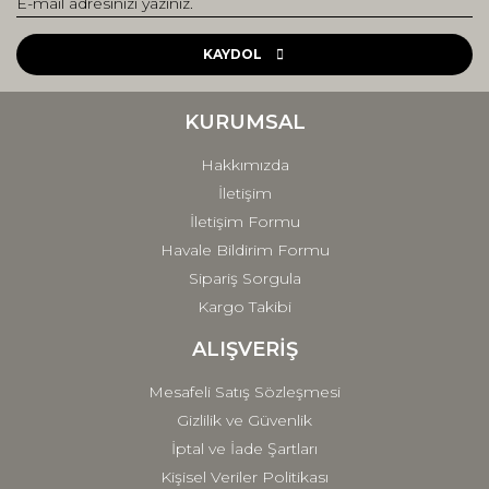
Yorum Yaz
Ürün resmi kalitesiz, bozuk veya görüntülenemiyor.
Ürün açıklamasında eksik bilgiler bulunuyor.
KAYDOL
Ürün bilgilerinde hatalar bulunuyor.
Ürün fiyatı diğer sitelerden daha pahalı.
KURUMSAL
Bu ürüne benzer farklı alternatifler olmalı.
Hakkımızda
İletişim
İletişim Formu
Havale Bildirim Formu
Sipariş Sorgula
Gönder
Kargo Takibi
ALIŞVERİŞ
Mesafeli Satış Sözleşmesi
Gizlilik ve Güvenlik
İptal ve İade Şartları
Kişisel Veriler Politikası