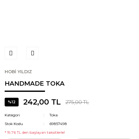
HOBİ YILDIZ
HANDMADE TOKA
242,00 TL
275,00 TL
%12
Kategori
Toka
Stok Kodu
69857498
* 19,76 TL den başlayan taksitlerle!