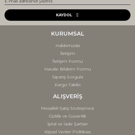
Yorum Yaz
Ürün resmi kalitesiz, bozuk veya görüntülenemiyor.
Ürün açıklamasında eksik bilgiler bulunuyor.
KAYDOL
Ürün bilgilerinde hatalar bulunuyor.
Ürün fiyatı diğer sitelerden daha pahalı.
KURUMSAL
Bu ürüne benzer farklı alternatifler olmalı.
Hakkımızda
İletişim
İletişim Formu
Havale Bildirim Formu
Sipariş Sorgula
Gönder
Kargo Takibi
ALIŞVERİŞ
Mesafeli Satış Sözleşmesi
Gizlilik ve Güvenlik
İptal ve İade Şartları
Kişisel Veriler Politikası