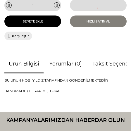
SEPETE EKLE
HIZLI SATIN AL
Karşılaştır
Ürün Bilgisi
Yorumlar (0)
Taksit Seçenek
BU ÜRÜN HOBİ YILDIZ TARAFINDAN GÖNDERİLMEKTEDİR
HANDMADE ( EL YAPIMI ) TOKA
Bu ürünün fiyat bilgisi, resim, ürün açıklamalarında ve diğer
konularda yetersiz gördüğünüz noktaları öneri formunu
Bu ürüne ilk yorumu siz yapın!
kullanarak tarafımıza iletebilirsiniz.
KAMPANYALARIMIZDAN HABERDAR OLUN
Görüş ve önerileriniz için teşekkür ederiz.