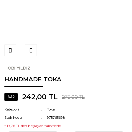
HOBİ YILDIZ
HANDMADE TOKA
242,00 TL
275,00 TL
%12
Kategori
Toka
Stok Kodu
975765698
* 19,76 TL den başlayan taksitlerle!