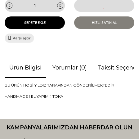
SEPETE EKLE
HIZLI SATIN AL
Karşılaştır
Ürün Bilgisi
Yorumlar (0)
Taksit Seçenek
BU ÜRÜN HOBİ YILDIZ TARAFINDAN GÖNDERİLMEKTEDİR
HANDMADE ( EL YAPIMI ) TOKA
Bu ürünün fiyat bilgisi, resim, ürün açıklamalarında ve diğer
konularda yetersiz gördüğünüz noktaları öneri formunu
Bu ürüne ilk yorumu siz yapın!
kullanarak tarafımıza iletebilirsiniz.
KAMPANYALARIMIZDAN HABERDAR OLUN
Görüş ve önerileriniz için teşekkür ederiz.