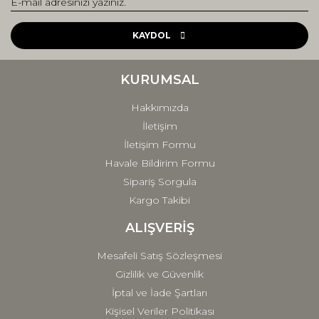
Yorum Yaz
Ürün resmi kalitesiz, bozuk veya görüntülenemiyor.
Ürün açıklamasında eksik bilgiler bulunuyor.
KAYDOL
Ürün bilgilerinde hatalar bulunuyor.
Ürün fiyatı diğer sitelerden daha pahalı.
KURUMSAL
Bu ürüne benzer farklı alternatifler olmalı.
Hakkımızda
İletişim
İletişim Formu
Havale Bildirim Formu
Sipariş Sorgula
Gönder
Kargo Takibi
ALIŞVERİŞ
Mesafeli Satış Sözleşmesi
Gizlilik ve Güvenlik
İptal ve İade Şartları
Kişisel Veriler Politikası