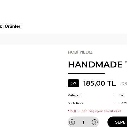
bi Ürünleri
HOBİ YILDIZ
HANDMADE 
185,00 TL
20
%7
Kategori
Taç
Stok Kodu
T83
* 15,11 TL den başlayan taksitlerle!
SEPE