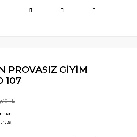
N PROVASIZ GİYİM
0 107
,00 TL
natları
854789