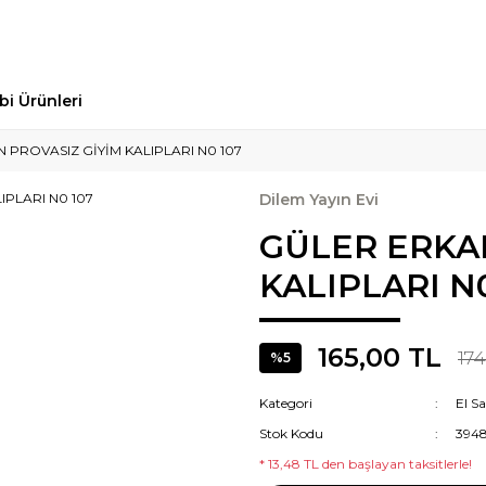
bi Ürünleri
 PROVASIZ GİYİM KALIPLARI N0 107
Dilem Yayın Evi
GÜLER ERKA
KALIPLARI N
165,00 TL
174
%5
Kategori
El Sa
Stok Kodu
394
* 13,48 TL den başlayan taksitlerle!