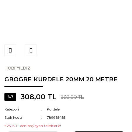
HOBİ YILDIZ
GROGRE KURDELE 20MM 20 METRE
308,00 TL
330,00 TL
%7
Kategori
Kurdele
Stok Kodu
789965455
* 25,15 TL den başlayan taksitlerle!