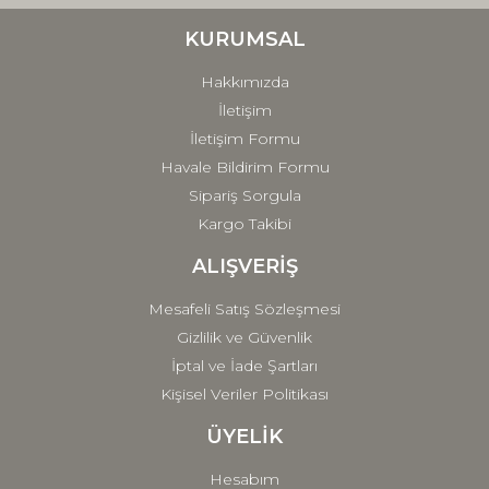
Ürün bilgilerinde hatalar bulunuyor.
Ürün fiyatı diğer sitelerden daha pahalı.
KURUMSAL
Bu ürüne benzer farklı alternatifler olmalı.
Hakkımızda
İletişim
İletişim Formu
Havale Bildirim Formu
Sipariş Sorgula
Gönder
Kargo Takibi
ALIŞVERİŞ
Mesafeli Satış Sözleşmesi
Gizlilik ve Güvenlik
İptal ve İade Şartları
Kişisel Veriler Politikası
ÜYELİK
Hesabım