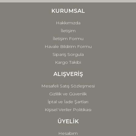
Ürün bilgilerinde hatalar bulunuyor.
Ürün fiyatı diğer sitelerden daha pahalı.
KURUMSAL
Bu ürüne benzer farklı alternatifler olmalı.
Hakkımızda
İletişim
İletişim Formu
Havale Bildirim Formu
Sipariş Sorgula
Gönder
Kargo Takibi
ALIŞVERİŞ
Mesafeli Satış Sözleşmesi
Gizlilik ve Güvenlik
İptal ve İade Şartları
Kişisel Veriler Politikası
ÜYELİK
Hesabım