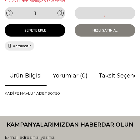
* 12,25 TL den başlayan taksitlerle!
SEPETE EKLE
HIZLI SATIN AL
Karşılaştır
Ürün Bilgisi
Yorumlar (0)
Taksit Seçenek
KADİFE HAVLU 1 ADET 30X50
Bu ürünün fiyat bilgisi, resim, ürün açıklamalarında ve diğer
konularda yetersiz gördüğünüz noktaları öneri formunu
Bu ürüne ilk yorumu siz yapın!
kullanarak tarafımıza iletebilirsiniz.
KAMPANYALARIMIZDAN HABERDAR OLUN
Görüş ve önerileriniz için teşekkür ederiz.
Yorum Yaz