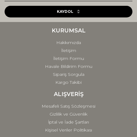
Ürün resmi kalitesiz, bozuk veya görüntülenemiyor.
Ürün açıklamasında eksik bilgiler bulunuyor.
KAYDOL
Ürün bilgilerinde hatalar bulunuyor.
Ürün fiyatı diğer sitelerden daha pahalı.
KURUMSAL
Bu ürüne benzer farklı alternatifler olmalı.
Hakkımızda
İletişim
İletişim Formu
Havale Bildirim Formu
Sipariş Sorgula
Gönder
Kargo Takibi
ALIŞVERİŞ
Mesafeli Satış Sözleşmesi
Gizlilik ve Güvenlik
İptal ve İade Şartları
Kişisel Veriler Politikası