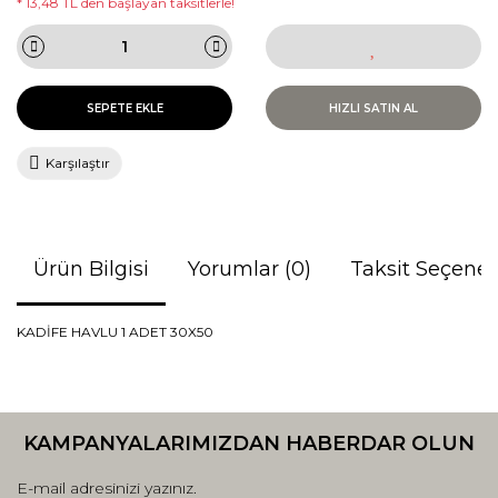
* 13,48 TL den başlayan taksitlerle!
SEPETE EKLE
HIZLI SATIN AL
Karşılaştır
Ürün Bilgisi
Yorumlar (0)
Taksit Seçenek
KADİFE HAVLU 1 ADET 30X50
Bu ürünün fiyat bilgisi, resim, ürün açıklamalarında ve diğer
konularda yetersiz gördüğünüz noktaları öneri formunu
Bu ürüne ilk yorumu siz yapın!
kullanarak tarafımıza iletebilirsiniz.
KAMPANYALARIMIZDAN HABERDAR OLUN
Görüş ve önerileriniz için teşekkür ederiz.
Yorum Yaz