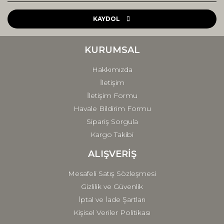
Ürün resmi kalitesiz, bozuk veya görüntülenemiyor.
Ürün açıklamasında eksik bilgiler bulunuyor.
KAYDOL
Ürün bilgilerinde hatalar bulunuyor.
Ürün fiyatı diğer sitelerden daha pahalı.
KURUMSAL
Bu ürüne benzer farklı alternatifler olmalı.
Hakkımızda
İletişim
İletişim Formu
Havale Bildirim Formu
Sipariş Sorgula
Gönder
Kargo Takibi
ALIŞVERİŞ
Mesafeli Satış Sözleşmesi
Gizlilik ve Güvenlik
İptal ve İade Şartları
Kişisel Veriler Politikası