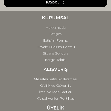
Ürün açıklamasında eksik bilgiler bulunuyor.
KAYDOL
Ürün bilgilerinde hatalar bulunuyor.
Ürün fiyatı diğer sitelerden daha pahalı.
KURUMSAL
Bu ürüne benzer farklı alternatifler olmalı.
Hakkımızda
İletişim
İletişim Formu
Havale Bildirim Formu
Sipariş Sorgula
Gönder
Kargo Takibi
ALIŞVERİŞ
Mesafeli Satış Sözleşmesi
Gizlilik ve Güvenlik
İptal ve İade Şartları
Kişisel Veriler Politikası
ÜYELİK