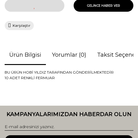
GELİNCE HABER VER
Karşılaştır
Ürün Bilgisi
Yorumlar (0)
Taksit Seçenek
BU ÜRÜN HOBİ YILDIZ TARAFINDAN GÖNDERİLMEKTEDİR
10 ADET RENKLİ FERMUAR
Bu ürünün fiyat bilgisi, resim, ürün açıklamalarında ve diğer
konularda yetersiz gördüğünüz noktaları öneri formunu
Bu ürüne ilk yorumu siz yapın!
kullanarak tarafımıza iletebilirsiniz.
KAMPANYALARIMIZDAN HABERDAR OLUN
Görüş ve önerileriniz için teşekkür ederiz.
Yorum Yaz
Ürün resmi kalitesiz, bozuk veya görüntülenemiyor.