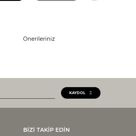
Önerileriniz
rak tarafımıza iletebilirsiniz.
KAYDOL
BİZİ TAKİP EDİN