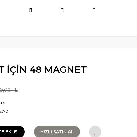
 İÇİN 48 MAGNET
99,00 TL
net
2570
TE EKLE
HIZLI SATIN AL