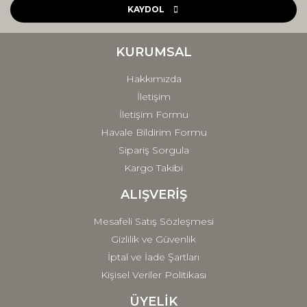
Ürün açıklamasında eksik bilgiler bulunuyor.
KAYDOL
Ürün bilgilerinde hatalar bulunuyor.
Ürün fiyatı diğer sitelerden daha pahalı.
KURUMSAL
Bu ürüne benzer farklı alternatifler olmalı.
Hakkımızda
İletişim
İletişim Formu
Havale Bildirim Formu
Sipariş Sorgula
Gönder
Kargo Takibi
ALIŞVERİŞ
Mesafeli Satış Sözleşmesi
Gizlilik ve Güvenlik
İptal ve İade Şartları
Kişisel Veriler Politikası
ÜYELİK