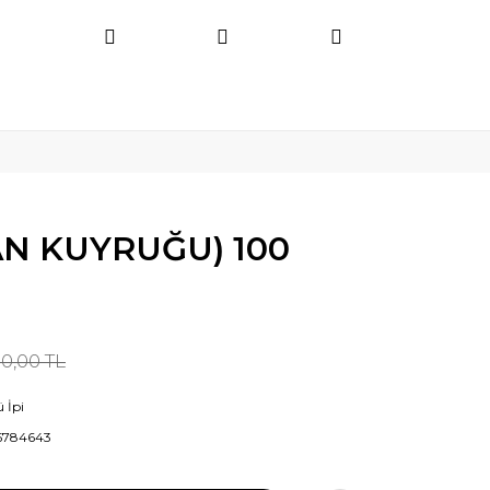
ÇAN KUYRUĞU) 100
50,00 TL
 İpi
5784643