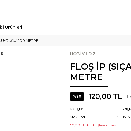
bi Ürünleri
 KUYRUĞU) 100 METRE
HOBİ YILDIZ
FLOŞ İP (SI
METRE
120,00 TL
1
%20
Kategori
Örgü
Stok Kodu
1593
* 9,80 TL den başlayan taksitlerle!