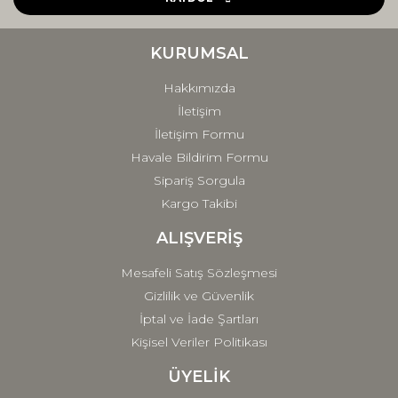
Ürün bilgilerinde hatalar bulunuyor.
Ürün fiyatı diğer sitelerden daha pahalı.
KURUMSAL
Bu ürüne benzer farklı alternatifler olmalı.
Hakkımızda
İletişim
İletişim Formu
Havale Bildirim Formu
Sipariş Sorgula
Gönder
Kargo Takibi
ALIŞVERİŞ
Mesafeli Satış Sözleşmesi
Gizlilik ve Güvenlik
İptal ve İade Şartları
Kişisel Veriler Politikası
ÜYELİK