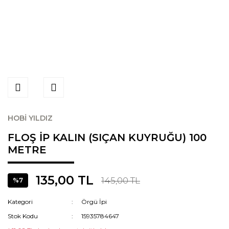
HOBİ YILDIZ
FLOŞ İP KALIN (SIÇAN KUYRUĞU) 100
METRE
135,00 TL
145,00 TL
%7
Kategori
Örgü İpi
Stok Kodu
15935784647