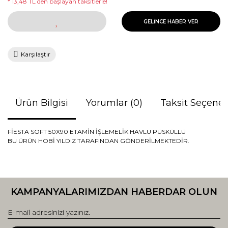
* 13,48 TL den başlayan taksitlerle!
GELİNCE HABER VER
Karşılaştır
Ürün Bilgisi
Yorumlar (0)
Taksit Seçenek
FİESTA SOFT 50X90 ETAMİN İŞLEMELİK HAVLU PÜSKÜLLÜ
BU ÜRÜN HOBİ YILDIZ TARAFINDAN GÖNDERİLMEKTEDİR.
Bu ürünün fiyat bilgisi, resim, ürün açıklamalarında ve diğer
konularda yetersiz gördüğünüz noktaları öneri formunu
Bu ürüne ilk yorumu siz yapın!
kullanarak tarafımıza iletebilirsiniz.
KAMPANYALARIMIZDAN HABERDAR OLUN
Görüş ve önerileriniz için teşekkür ederiz.
Yorum Yaz
Ürün resmi kalitesiz, bozuk veya görüntülenemiyor.