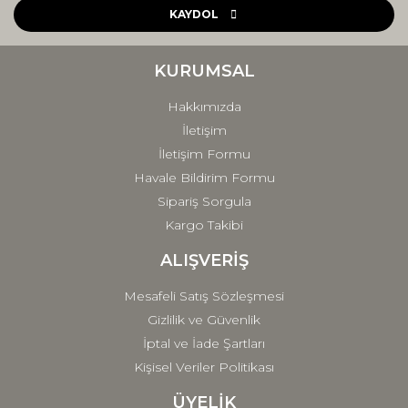
Ürün açıklamasında eksik bilgiler bulunuyor.
KAYDOL
Ürün bilgilerinde hatalar bulunuyor.
Ürün fiyatı diğer sitelerden daha pahalı.
KURUMSAL
Bu ürüne benzer farklı alternatifler olmalı.
Hakkımızda
İletişim
İletişim Formu
Havale Bildirim Formu
Sipariş Sorgula
Gönder
Kargo Takibi
ALIŞVERİŞ
Mesafeli Satış Sözleşmesi
Gizlilik ve Güvenlik
İptal ve İade Şartları
Kişisel Veriler Politikası
ÜYELİK