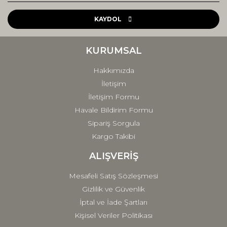
Ürün resmi kalitesiz, bozuk veya görüntülenemiyor.
Ürün açıklamasında eksik bilgiler bulunuyor.
KAYDOL
Ürün bilgilerinde hatalar bulunuyor.
Ürün fiyatı diğer sitelerden daha pahalı.
KURUMSAL
Bu ürüne benzer farklı alternatifler olmalı.
Hakkımızda
İletişim
İletişim Formu
Havale Bildirim Formu
Sipariş Sorgula
Gönder
Kargo Takibi
ALIŞVERİŞ
Mesafeli Satış Sözleşmesi
Gizlilik ve Güvenlik
İptal ve İade Şartları
Kişisel Veriler Politikası