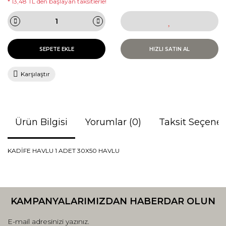
* 13,48 TL den başlayan taksitlerle!
SEPETE EKLE
HIZLI SATIN AL
Karşılaştır
Ürün Bilgisi
Yorumlar (0)
Taksit Seçenek
KADİFE HAVLU 1 ADET 30X50 HAVLU
Bu ürünün fiyat bilgisi, resim, ürün açıklamalarında ve diğer
konularda yetersiz gördüğünüz noktaları öneri formunu
Bu ürüne ilk yorumu siz yapın!
kullanarak tarafımıza iletebilirsiniz.
KAMPANYALARIMIZDAN HABERDAR OLUN
Görüş ve önerileriniz için teşekkür ederiz.
Yorum Yaz