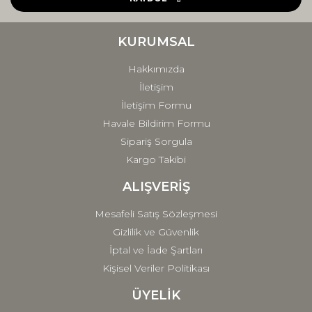
Ürün bilgilerinde hatalar bulunuyor.
Ürün fiyatı diğer sitelerden daha pahalı.
KURUMSAL
Bu ürüne benzer farklı alternatifler olmalı.
Hakkımızda
İletişim
İletişim Formu
Havale Bildirim Formu
Sipariş Sorgula
Gönder
Kargo Takibi
ALIŞVERİŞ
Mesafeli Satış Sözleşmesi
Gizlilik ve Güvenlik
İptal ve İade Şartları
Kişisel Veriler Politikası
ÜYELİK