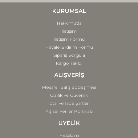
Ürün bilgilerinde hatalar bulunuyor.
Ürün fiyatı diğer sitelerden daha pahalı.
KURUMSAL
Bu ürüne benzer farklı alternatifler olmalı.
Hakkımızda
İletişim
İletişim Formu
Havale Bildirim Formu
Sipariş Sorgula
Gönder
Kargo Takibi
ALIŞVERİŞ
Mesafeli Satış Sözleşmesi
Gizlilik ve Güvenlik
İptal ve İade Şartları
Kişisel Veriler Politikası
ÜYELİK
Hesabım