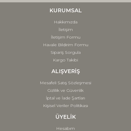
Ürün bilgilerinde hatalar bulunuyor.
Ürün fiyatı diğer sitelerden daha pahalı.
KURUMSAL
Bu ürüne benzer farklı alternatifler olmalı.
Hakkımızda
İletişim
İletişim Formu
Havale Bildirim Formu
Sipariş Sorgula
Gönder
Kargo Takibi
ALIŞVERİŞ
Mesafeli Satış Sözleşmesi
Gizlilik ve Güvenlik
İptal ve İade Şartları
Kişisel Veriler Politikası
ÜYELİK
Hesabım