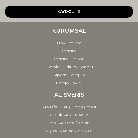
Ürün resmi kalitesiz, bozuk veya görüntülenemiyor.
Ürün açıklamasında eksik bilgiler bulunuyor.
KAYDOL
Ürün bilgilerinde hatalar bulunuyor.
Ürün fiyatı diğer sitelerden daha pahalı.
KURUMSAL
Bu ürüne benzer farklı alternatifler olmalı.
Hakkımızda
İletişim
İletişim Formu
Havale Bildirim Formu
Sipariş Sorgula
Gönder
Kargo Takibi
ALIŞVERİŞ
Mesafeli Satış Sözleşmesi
Gizlilik ve Güvenlik
İptal ve İade Şartları
Kişisel Veriler Politikası