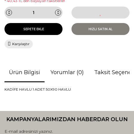
* 40,43 TL den başlayan taksitlerle!
SEPETE EKLE
HIZLI SATIN AL
Karşılaştır
Ürün Bilgisi
Yorumlar (0)
Taksit Seçenek
KADİFE HAVLU 1 ADET 50X90 HAVLU
Bu ürünün fiyat bilgisi, resim, ürün açıklamalarında ve diğer
konularda yetersiz gördüğünüz noktaları öneri formunu
Bu ürüne ilk yorumu siz yapın!
kullanarak tarafımıza iletebilirsiniz.
KAMPANYALARIMIZDAN HABERDAR OLUN
Görüş ve önerileriniz için teşekkür ederiz.
Yorum Yaz