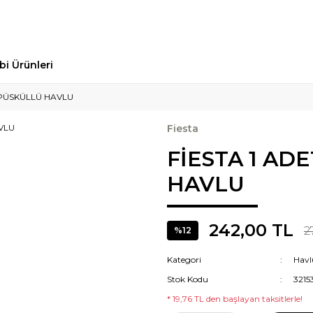
bi Ürünleri
 PÜSKÜLLÜ HAVLU
Fiesta
FİESTA 1 AD
HAVLU
242,00 TL
2
%12
Kategori
Havl
Stok Kodu
3215
* 19,76 TL den başlayan taksitlerle!