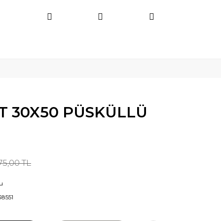
ET 30X50 PÜSKÜLLÜ
75,00 TL
u
38551