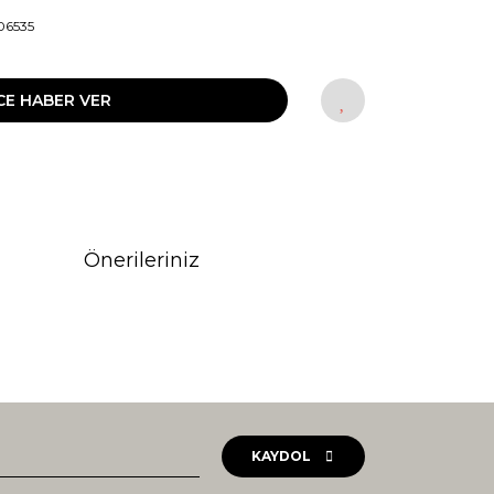
06535
CE HABER VER
Önerileriniz
rak tarafımıza iletebilirsiniz.
KAYDOL