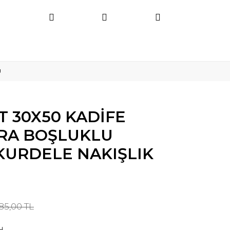
U
ET 30X50 KADİFE
RA BOŞLUKLU
KURDELE NAKIŞLIK
85,00 TL
u