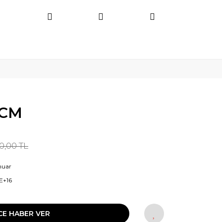
0CM
0,00 TL
muar
E+16
CE HABER VER