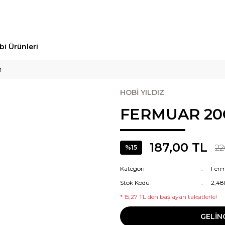
bi Ürünleri
M
HOBİ YILDIZ
FERMUAR 2
187,00 TL
22
%15
Kategori
Fer
Stok Kodu
2,48
* 15,27 TL den başlayan taksitlerle!
GELİN