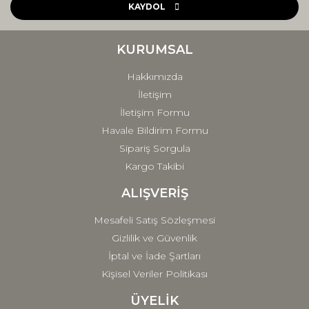
Ürün açıklamasında eksik bilgiler bulunuyor.
KAYDOL
Ürün bilgilerinde hatalar bulunuyor.
Ürün fiyatı diğer sitelerden daha pahalı.
KURUMSAL
Bu ürüne benzer farklı alternatifler olmalı.
Hakkımızda
İletişim
İletişim Formu
Havale Bildirim Formu
Sipariş Sorgula
Gönder
Kargo Takibi
ALIŞVERİŞ
Mesafeli Satış Sözleşmesi
Gizlilik ve Güvenlik
İptal ve İade Şartları
Kişisel Veriler Politikası
ÜYELİK