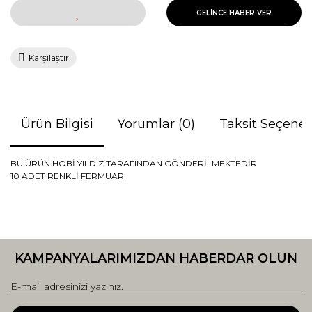
GELİNCE HABER VER
Karşılaştır
Ürün Bilgisi
Yorumlar (0)
Taksit Seçenek
BU ÜRÜN HOBİ YILDIZ TARAFINDAN GÖNDERİLMEKTEDİR
10 ADET RENKLİ FERMUAR
Bu ürünün fiyat bilgisi, resim, ürün açıklamalarında ve diğer
konularda yetersiz gördüğünüz noktaları öneri formunu
Bu ürüne ilk yorumu siz yapın!
kullanarak tarafımıza iletebilirsiniz.
KAMPANYALARIMIZDAN HABERDAR OLUN
Görüş ve önerileriniz için teşekkür ederiz.
Yorum Yaz
Ürün resmi kalitesiz, bozuk veya görüntülenemiyor.