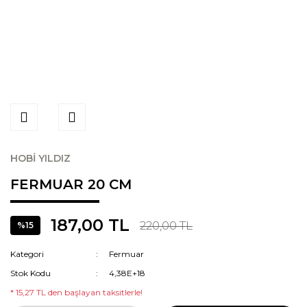
HOBİ YILDIZ
FERMUAR 20 CM
187,00 TL
220,00 TL
%15
Kategori
Fermuar
Stok Kodu
4,38E+18
* 15,27 TL den başlayan taksitlerle!