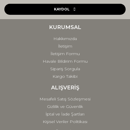
Ürün resmi kalitesiz, bozuk veya görüntülenemiyor.
Ürün açıklamasında eksik bilgiler bulunuyor.
KAYDOL
Ürün bilgilerinde hatalar bulunuyor.
Ürün fiyatı diğer sitelerden daha pahalı.
KURUMSAL
Bu ürüne benzer farklı alternatifler olmalı.
Hakkımızda
İletişim
İletişim Formu
Havale Bildirim Formu
Sipariş Sorgula
Gönder
Kargo Takibi
ALIŞVERİŞ
Mesafeli Satış Sözleşmesi
Gizlilik ve Güvenlik
İptal ve İade Şartları
Kişisel Veriler Politikası