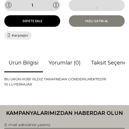
SEPETE EKLE
HIZLI SATIN AL
Karşılaştır
Ürün Bilgisi
Yorumlar (0)
Taksit Seçenek
BU ÜRÜN HOBİ YILDIZ TARAFINDAN GÖNDERİLMEKTEDİR
10 LU FERMUAR
Bu ürünün fiyat bilgisi, resim, ürün açıklamalarında ve diğer
konularda yetersiz gördüğünüz noktaları öneri formunu
Bu ürüne ilk yorumu siz yapın!
kullanarak tarafımıza iletebilirsiniz.
KAMPANYALARIMIZDAN HABERDAR OLUN
Görüş ve önerileriniz için teşekkür ederiz.
Yorum Yaz