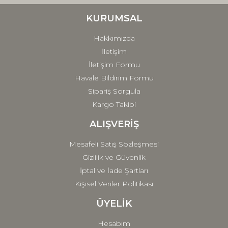
Ürün bilgilerinde hatalar bulunuyor.
Ürün fiyatı diğer sitelerden daha pahalı.
KURUMSAL
Bu ürüne benzer farklı alternatifler olmalı.
Hakkımızda
İletişim
İletişim Formu
Havale Bildirim Formu
Sipariş Sorgula
Gönder
Kargo Takibi
ALIŞVERİŞ
Mesafeli Satış Sözleşmesi
Gizlilik ve Güvenlik
İptal ve İade Şartları
Kişisel Veriler Politikası
ÜYELİK
Hesabım