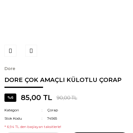
Dore
DORE ÇOK AMAÇLI KÜLOTLU ÇORAP
85,00 TL
90,00 TL
%6
Kategori
Çorap
Stok Kodu
74565
* 6,94 TL den başlayan taksitlerle!