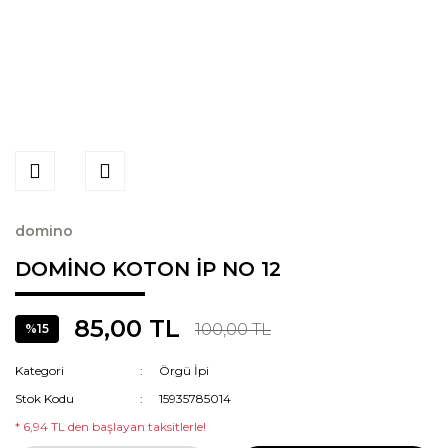
domino
DOMİNO KOTON İP NO 12
85,00 TL
100,00 TL
%15
Kategori
Örgü İpi
Stok Kodu
15935785014
* 6,94 TL den başlayan taksitlerle!