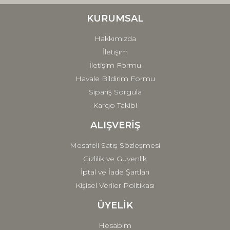
Ürün bilgilerinde hatalar bulunuyor.
Ürün fiyatı diğer sitelerden daha pahalı.
KURUMSAL
Bu ürüne benzer farklı alternatifler olmalı.
Hakkımızda
İletişim
İletişim Formu
Havale Bildirim Formu
Sipariş Sorgula
Gönder
Kargo Takibi
ALIŞVERİŞ
Mesafeli Satış Sözleşmesi
Gizlilik ve Güvenlik
İptal ve İade Şartları
Kişisel Veriler Politikası
ÜYELİK
Hesabım