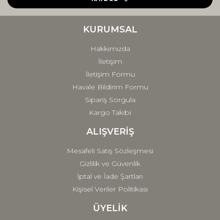
Ürün bilgilerinde hatalar bulunuyor.
Ürün fiyatı diğer sitelerden daha pahalı.
KURUMSAL
Bu ürüne benzer farklı alternatifler olmalı.
Hakkımızda
İletişim
İletişim Formu
Havale Bildirim Formu
Sipariş Sorgula
Gönder
Kargo Takibi
ALIŞVERİŞ
Mesafeli Satış Sözleşmesi
Gizlilik ve Güvenlik
İptal ve İade Şartları
Kişisel Veriler Politikası
ÜYELİK