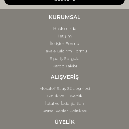
Ürün bilgilerinde hatalar bulunuyor.
Ürün fiyatı diğer sitelerden daha pahalı.
KURUMSAL
Bu ürüne benzer farklı alternatifler olmalı.
Hakkımızda
İletişim
İletişim Formu
Havale Bildirim Formu
Sipariş Sorgula
Gönder
Kargo Takibi
ALIŞVERİŞ
Mesafeli Satış Sözleşmesi
Gizlilik ve Güvenlik
İptal ve İade Şartları
Kişisel Veriler Politikası
ÜYELİK