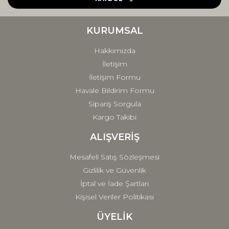
Ürün bilgilerinde hatalar bulunuyor.
Ürün fiyatı diğer sitelerden daha pahalı.
KURUMSAL
Bu ürüne benzer farklı alternatifler olmalı.
Hakkımızda
İletişim
İletişim Formu
Havale Bildirim Formu
Sipariş Sorgula
Gönder
Kargo Takibi
ALIŞVERİŞ
Mesafeli Satış Sözleşmesi
Gizlilik ve Güvenlik
İptal ve İade Şartları
Kişisel Veriler Politikası
ÜYELİK