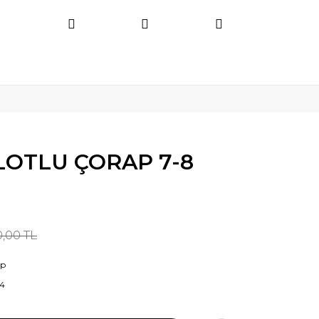
OTLU ÇORAP 7-8
0,00 TL
ap
4