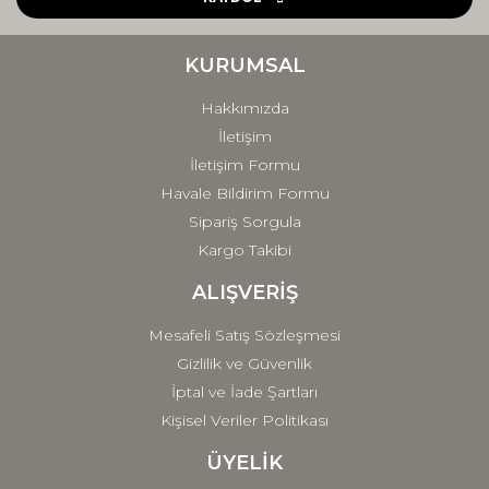
Ürün bilgilerinde hatalar bulunuyor.
Ürün fiyatı diğer sitelerden daha pahalı.
KURUMSAL
Bu ürüne benzer farklı alternatifler olmalı.
Hakkımızda
İletişim
İletişim Formu
Havale Bildirim Formu
Sipariş Sorgula
Gönder
Kargo Takibi
ALIŞVERİŞ
Mesafeli Satış Sözleşmesi
Gizlilik ve Güvenlik
İptal ve İade Şartları
Kişisel Veriler Politikası
ÜYELİK