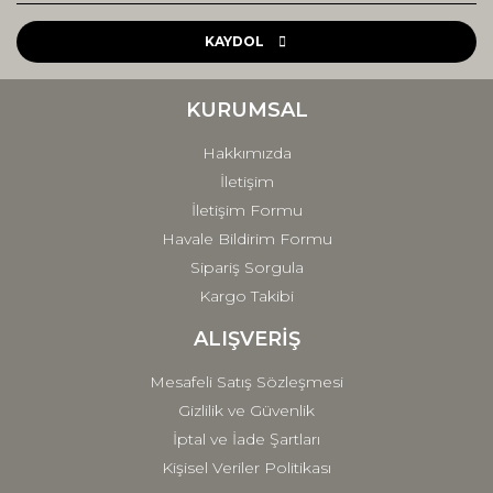
Ürün resmi kalitesiz, bozuk veya görüntülenemiyor.
Ürün açıklamasında eksik bilgiler bulunuyor.
KAYDOL
Ürün bilgilerinde hatalar bulunuyor.
Ürün fiyatı diğer sitelerden daha pahalı.
KURUMSAL
Bu ürüne benzer farklı alternatifler olmalı.
Hakkımızda
İletişim
İletişim Formu
Havale Bildirim Formu
Sipariş Sorgula
Gönder
Kargo Takibi
ALIŞVERİŞ
Mesafeli Satış Sözleşmesi
Gizlilik ve Güvenlik
İptal ve İade Şartları
Kişisel Veriler Politikası