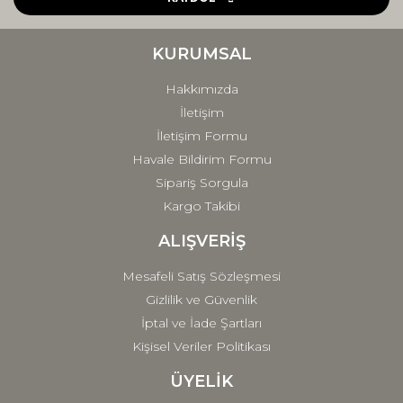
Ürün bilgilerinde hatalar bulunuyor.
Ürün fiyatı diğer sitelerden daha pahalı.
KURUMSAL
Bu ürüne benzer farklı alternatifler olmalı.
Hakkımızda
İletişim
İletişim Formu
Havale Bildirim Formu
Sipariş Sorgula
Gönder
Kargo Takibi
ALIŞVERİŞ
Mesafeli Satış Sözleşmesi
Gizlilik ve Güvenlik
İptal ve İade Şartları
Kişisel Veriler Politikası
ÜYELİK